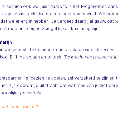
n misschien ook wel juist daarom, is het toegenomen aanta
ar zijn ze zich gelukkig steeds meer van bewust. We commu
at we er erg in hebben. Je vergeet daarbij al gauw, dat w
es’, maar in je eigen Spiegel kijken kan lastig zijn.
marijn
el van wie je bent. Té belangrijk dus om daar ongeïnteress
 hoe! Blijf me volgen en ontdek:
‘De kracht van je eigen stijl
ntspannen, je ‘gezien’ te voelen, zelfverzekerd te zijn en t
en zijn doordat je uitstraalt, dat wat men van je ziet opre
rsoonlijke
presentatie.
taat ‘mooi’ vanzelf!