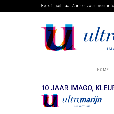
Bel
of
mail
naar Anneke voor meer inf
IMAGO
STUDIO
ULTRAMARI
HOME
10 JAAR IMAGO, KLEU