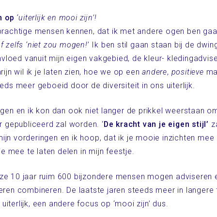
n op
‘uiterlijk en mooi zijn’!
l prachtige mensen kennen, dat ik met andere ogen ben gaa
of zelfs ‘niet zou mogen!
’ Ik ben stil gaan staan bij de dw
loed vanuit mijn eigen vakgebied, de kleur- kledingadvise
rijn wil ik je laten zien, hoe we op een
andere
,
positieve
man
eds meer geboeid door de diversiteit in ons uiterlijk.
eggen en ik kon dan ook niet langer de prikkel weerstaan 
ar gepubliceerd zal worden. ‘
De kracht van je eigen stijl’
za
ijn vorderingen en ik hoop, dat ik je mooie inzichten mee
 mee te laten delen in mijn feestje.
eze 10 jaar ruim 600 bijzondere mensen mogen adviseren 
leren combineren. De laatste jaren steeds meer in langere
t uiterlijk, een andere focus op ‘mooi zijn’ dus.