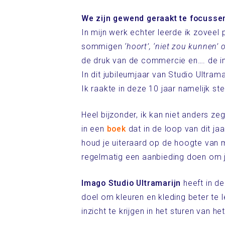
We zijn gewend geraakt te focusse
In mijn werk echter leerde ik zovee
sommigen
‘hoort’,
‘niet zou kunnen’ 
de druk van de commercie en…. de inv
In dit jubileumjaar van Studio Ultrama
Ik raakte in deze 10 jaar namelijk ste
Heel bijzonder, ik kan niet anders z
in een
boek
dat in de loop van dit ja
houd je uiteraard op de hoogte van m
regelmatig een aanbieding doen om je
Imago Studio Ultramarijn
heeft in d
doel om kleuren en kleding beter te 
inzicht te krijgen in het sturen van he