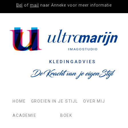
Bel
of
mail
naar Anneke voor meer informatie
IMAGO
STUDIO
ULTRAMARIJN
KLEDINGADVIES
HOME
GROEIEN IN JE STIJL
OVER MIJ
ACADEMIE
BOEK