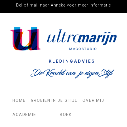
Bel
of
mail
naar Anneke voor meer informatie
IMAGO
STUDIO
ULTRAMARIJN
KLEDINGADVIES
HOME
GROEIEN IN JE STIJL
OVER MIJ
ACADEMIE
BOEK