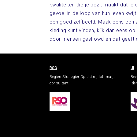
kwaliteiten die je bezit maakt dat j
gevoel in de loop van hun leven kwijtg
een goed zelfbeeld. Maak eens een vr
kleding kunt vinden, kijk dan eens op
door mensen geshowd en dat geeft ee
RSO
UI
Regien Strategier Opleiding tot image
Bev
consultant
Iden