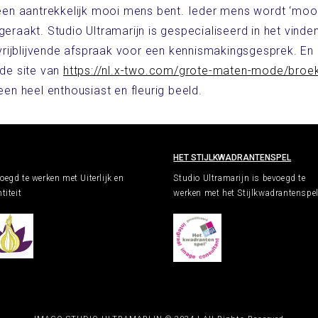
e een aantrekkelijk mooi mens bent. Ieder mens wordt ‘mooi
eraakt. Studio Ultramarijn is gespecialiseerd in het vinden
ijblijvende afspraak voor een kennismakingsgesprek. En al
 de site van
https://nl.x-two.com/grote-maten-mode/broe
n heel enthousiast en fleurig beeld.
HET STIJLKWADRANTENSPEL
oegd te werken met Uiterlijk en
Studio Ultramarijn is bevoegd te
titeit
werken met het Stijlkwadrantenspe