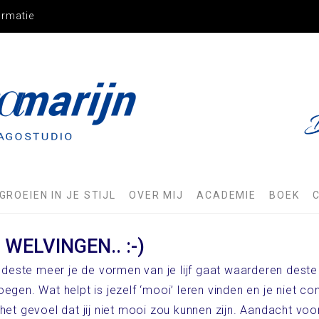
ormatie
JN
GROEIEN IN JE STIJL
OVER MIJ
ACADEMIE
BOEK
ELVINGEN.. :-)
n, deste meer je de vormen van je lijf gaat waarderen dest
egen. Wat helpt is jezelf ‘mooi’ leren vinden en je niet co
het gevoel dat jij niet mooi zou kunnen zijn. Aandacht voor 