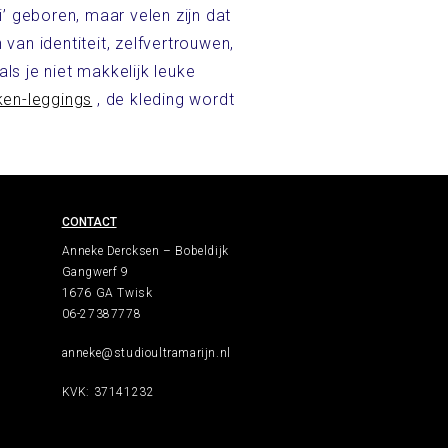
’ geboren, maar velen zijn dat
 van identiteit, zelfvertrouwen,
s je niet makkelijk leuke
ken-leggings
, de kleding wordt
CONTACT
Anneke Dercksen – Bobeldijk
l
Gangwerf 9
1676 GA Twisk
06-27387778
anneke@studioultramarijn.nl
KVK: 37141232