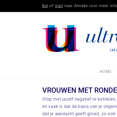
Bel
of
mail
naar Anneke voor meer inf
IMAGO
STUDIO
ULTRAMARI
HOME
VROUWEN MET RONDE W
Stop met jezelf negatief te betitele
en vaak is dat de basis van je ongeno
dat je aandacht geeft groeit, zo ook 