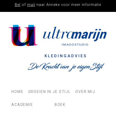
Bel
of
mail
naar Anneke voor meer informatie
IMAGO
STUDIO
ULTRAMARIJN
KLEDINGADVIES
HOME
GROEIEN IN JE STIJL
OVER MIJ
ACADEMIE
BOEK